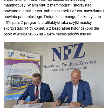
mammobusy. W tym roku z mammografii skorzystać
powinno niemal 17 tys. pabianiczanek i 27 tys. mieszkanek
powiatu pabianickiego. Dotąd z mammografii skorzystało
42% pań. Z programu profilaktyki raka szyjki macicy
skorzystało 14 % kobiet, a z bezpłatnej kolonoskopii dla
osób w wieku 50-65 lat – 24% mieszkańców miasta.