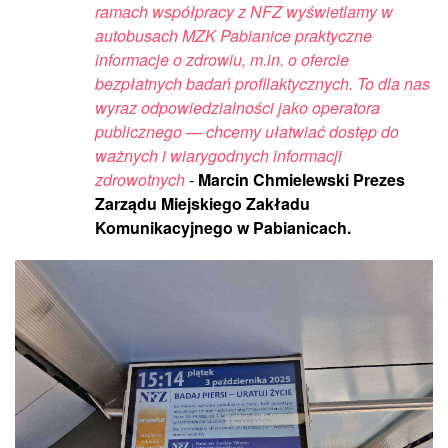
ramach współpracy z NFZ wyświetlamy w
autobusach MZK Pabianice praktyczne
informacje o zdrowiu, m.in. o ofercie
bezpłatnych badań profilaktycznych. To dla nas
wyraz odpowiedzialności jako operatora
publicznego — chcemy ułatwiać dostęp do
ważnych i wiarygodnych informacji
zdrowotnych
-
Marcin Chmielewski Prezes
Zarządu Miejskiego Zakładu
Komunikacyjnego w Pabianicach.