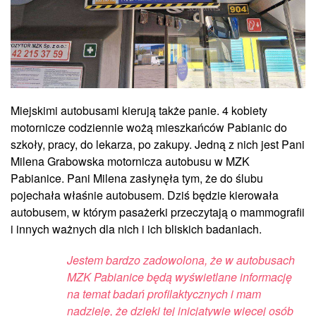
Miejskimi autobusami kierują także panie. 4 kobiety
motornicze codziennie wożą mieszkańców Pabianic do
szkoły, pracy, do lekarza, po zakupy. Jedną z nich jest Pani
Milena Grabowska motornicza autobusu w MZK
Pabianice. Pani Milena zasłynęła tym, że do ślubu
pojechała właśnie autobusem. Dziś będzie kierowała
autobusem, w którym pasażerki przeczytają o mammografii
i innych ważnych dla nich i ich bliskich badaniach.
J
estem bardzo zadowolona, że w autobusach
MZK Pabianice będą wyświetlane informację
na temat badań profilaktycznych i mam
nadzieję, że dzięki tej inicjatywie więcej osób