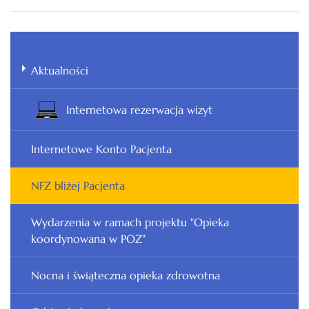
Aktualności
Internetowa rezerwacja wizyt
Internetowe Konto Pacjenta
NFZ bliżej Pacjenta
Wydarzenia w ramach projektu "Opieka
koordynowana w POZ"
Nocna i świąteczna opieka zdrowotna