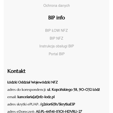
Ochrona danych
BIP info
BIP ŁOW NFZ
BIP NFZ
Instrukcja obsługi BIP
Portal BIP
Kontakt
Łódzki Oddział Wojewódzki NFZ
adres do korespondencji:
ul. Kopcińskiego 58, 90-032 Łódź
email:
kancelaria[at]nfz-lodz.pl
adres skrytki ePUAP:
/g2s1or6i3h/SkrytkaESP
adres eDoręczeń:
AE:PL-44541-11301-HDVRU-27