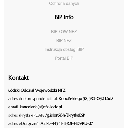
Ochrona danych
BIP info
BIP ŁOW NFZ
BIP NFZ
Instrukcja obsługi BIP
Portal BIP
Kontakt
Łódzki Oddział Wojewódzki NFZ
adres do korespondencji:
ul. Kopcińskiego 58, 90-032 Łódź
email:
kancelaria[at]nfz-lodz.pl
adres skrytki ePUAP:
/g2s1or6i3h/SkrytkaESP
adres eDoręczeń:
AE:PL-44541-11301-HDVRU-27