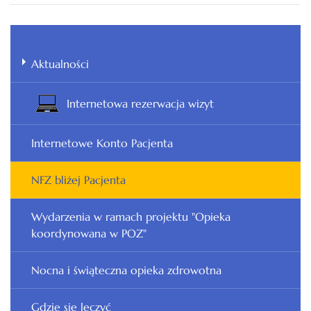
Aktualności
Internetowa rezerwacja wizyt
Internetowe Konto Pacjenta
NFZ bliżej Pacjenta
Wydarzenia w ramach projektu "Opieka
koordynowana w POZ"
Nocna i świąteczna opieka zdrowotna
Gdzie się leczyć