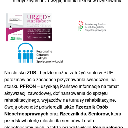
medycznych bez uwzględniania okresów użytkowania.
Na stoisku
ZUS
– będzie można założyć konto w PUE,
porozmawiać o zasadach przyznawania świadczeń, na
stoisku
PFRON
– uzyskają Państwo informacje na temat
aktywizacji zawodowej, dofinansowania do sprzętu
rehabilitacyjnego, wyjazdów na turnusy rehabilitacyjne.
Swoją obecność potwierdzili także
Rzecznik Osób
Niepełnosprawnych
oraz
Rzecznik ds. Seniorów
, która
przedstawi ofertę miasta dla seniorów i osób
niepełnosprawnych, a także przedstawiciel
Regionalnego