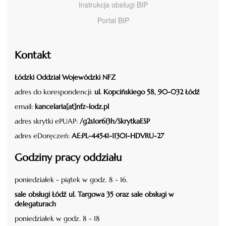
Instrukcja obsługi BIP
Portal BIP
Kontakt
Łódzki Oddział Wojewódzki NFZ
adres do korespondencji:
ul. Kopcińskiego 58, 90-032 Łódź
email:
kancelaria[at]nfz-lodz.pl
adres skrytki ePUAP:
/g2s1or6i3h/SkrytkaESP
adres eDoręczeń:
AE:PL-44541-11301-HDVRU-27
Godziny pracy oddziału
poniedziałek - piątek w godz. 8 - 16.
sale obsługi Łódź ul. Targowa 35 oraz sale obsługi w
delegaturach
poniedziałek w godz. 8 - 18