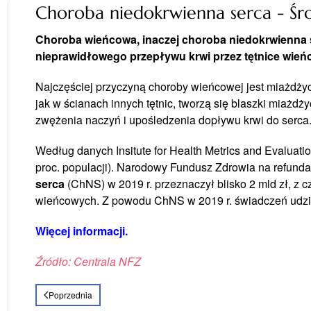
Choroba niedokrwienna serca - Śr
Choroba wieńcowa, inaczej choroba niedokrwienna s
nieprawidłowego przepływu krwi przez tętnice wień
Najczęściej przyczyną choroby wieńcowej jest miażdży
jak w ścianach innych tętnic, tworzą się blaszki miażd
zwężenia naczyń i upośledzenia dopływu krwi do serca
Według danych Insitute for Health Metrics and Evaluati
proc. populacji). Narodowy Fundusz Zdrowia na refun
serca
(ChNS) w 2019 r. przeznaczył blisko 2 mld zł, z c
wieńcowych. Z powodu ChNS w 2019 r. świadczeń udzie
Więcej informacji.
Źródło: Centrala NFZ
Poprzednia