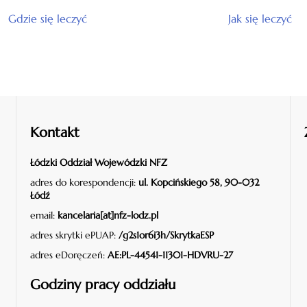
Gdzie się leczyć
Jak się leczyć
Kontakt
Łódzki Oddział Wojewódzki NFZ
adres do korespondencji:
ul. Kopcińskiego 58, 90-032
Łódź
email:
kancelaria[at]nfz-lodz.pl
adres skrytki ePUAP:
/g2s1or6i3h/SkrytkaESP
adres eDoręczeń:
AE:PL-44541-11301-HDVRU-27
Godziny pracy oddziału