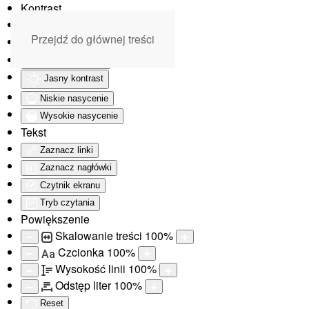
Kontrast
Odwróć kolory
Przejdź do głównej treści
Monochromatyczny
Ciemny kontrast
Jasny kontrast
Niskie nasycenie
Wysokie nasycenie
Tekst
Zaznacz linki
Zaznacz nagłówki
Czytnik ekranu
Tryb czytania
Powiększenie
Skalowanie treści
100
%
Czcionka
100
%
Aa
Wysokość linii
100
%
Odstęp liter
100
%
Reset