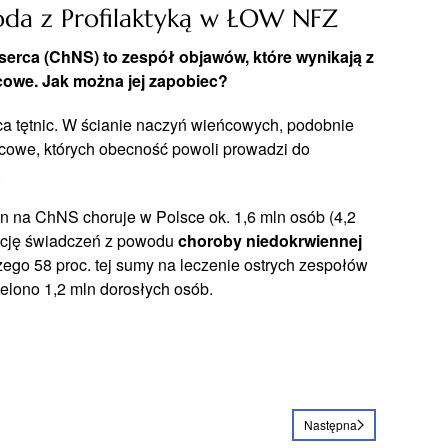
oda z Profilaktyką w ŁOW NFZ
erca (ChNS) to zespół objawów, które wynikają z
cowe. Jak można jej zapobiec?
ca tętnic. W ścianie naczyń wieńcowych, podobnie
życowe, których obecność powoli prowadzi do
.
on na ChNS choruje w Polsce ok. 1,6 mln osób (4,2
dację świadczeń z powodu
c
horoby niedokrwiennej
zego 58 proc. tej sumy na leczenie ostrych zespołów
lono 1,2 mln dorosłych osób.
Następna