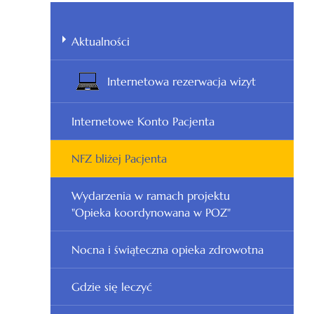
Aktualności
Internetowa rezerwacja wizyt
Internetowe Konto Pacjenta
NFZ bliżej Pacjenta
Wydarzenia w ramach projektu
"Opieka koordynowana w POZ"
Nocna i świąteczna opieka zdrowotna
Gdzie się leczyć