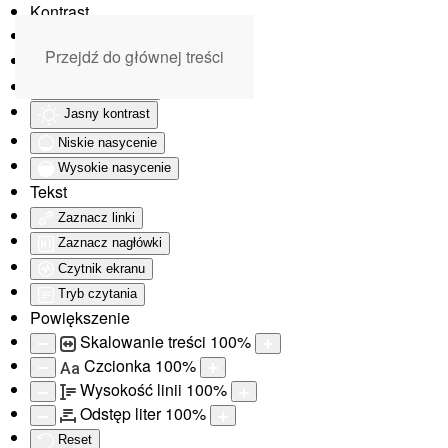
Kontrast
Odwróć kolory
Przejdź do głównej treści
Monochromatyczny
Ciemny kontrast
Jasny kontrast
Niskie nasycenie
Wysokie nasycenie
Tekst
Zaznacz linki
Zaznacz nagłówki
Czytnik ekranu
Tryb czytania
Powiększenie
Skalowanie treści
100
%
Czcionka
100
%
Aa
Wysokość linii
100
%
Odstęp liter
100
%
Reset