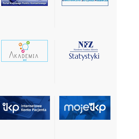
więcej
więcej
czytaj
czytaj
wiecej
więcej
czytaj
czytaj
więcej
więcej