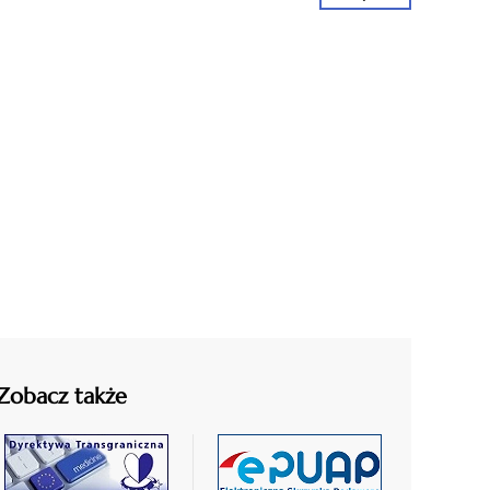
Zobacz także
czytaj
czytaj