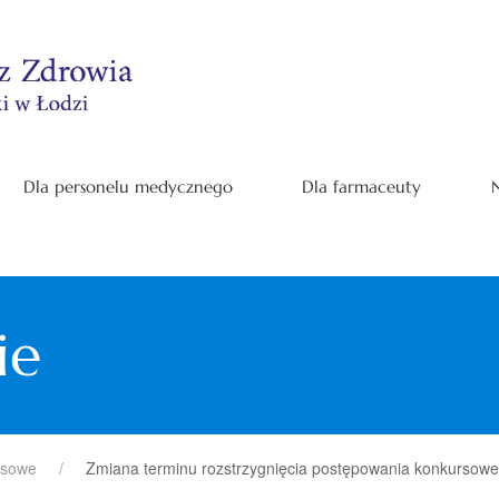
Dla personelu medycznego
Dla farmaceuty
N
ie
rsowe
Zmiana terminu rozstrzygnięcia postępowania konkursoweg