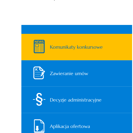
Komunikaty konkursowe
Zawieranie umów
Decyzje administracyjne
Aplikacja ofertowa