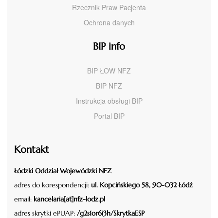
Rzecznik Praw Pacjenta
Ochrona danych
BIP info
BIP ŁOW NFZ
BIP NFZ
Instrukcja obsługi BIP
Portal BIP
Kontakt
Łódzki Oddział Wojewódzki NFZ
adres do korespondencji:
ul. Kopcińskiego 58, 90-032 Łódź
email:
kancelaria[at]nfz-lodz.pl
adres skrytki ePUAP:
/g2s1or6i3h/SkrytkaESP