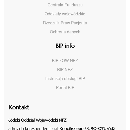
Centrala Funduszu
Oddziały wojewódzkie
Rzecznik Praw Pacjenta
Ochrona danych
BIP info
BIP ŁOW NFZ
BIP NFZ
Instrukcja obsługi BIP
Portal BIP
Kontakt
Łódzki Oddział Wojewódzki NFZ
adres do korespondencji:
ul. Kopcińskiego 58, 90-032 Łódź