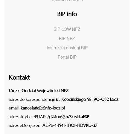
BIP info
BIP ŁOW NFZ
BIP NFZ
Instrukcja obsługi BIP
Portal BIP
Kontakt
Łódzki Oddział Wojewódzki NFZ
adres do korespondencji:
ul. Kopcińskiego 58, 90-032 Łódź
email:
kancelaria[at]nfz-lodz.pl
adres skrytki ePUAP:
/g2s1or6i3h/SkrytkaESP
adres eDoręczeń:
AE:PL-44541-11301-HDVRU-27