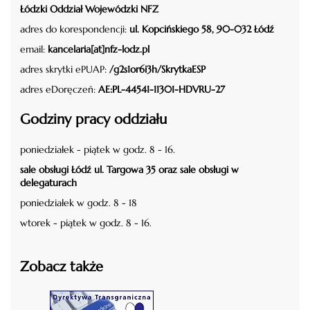
Łódzki Oddział Wojewódzki NFZ
adres do korespondencji:
ul. Kopcińskiego 58, 90-032 Łódź
email:
kancelaria[at]nfz-lodz.pl
adres skrytki ePUAP:
/g2s1or6i3h/SkrytkaESP
adres eDoręczeń:
AE:PL-44541-11301-HDVRU-27
Godziny pracy oddziału
poniedziałek - piątek w godz. 8 - 16.
sale obsługi Łódź ul. Targowa 35 oraz sale obsługi w
delegaturach
poniedziałek w godz. 8 - 18
wtorek - piątek w godz. 8 - 16.
Zobacz także