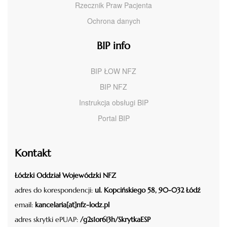
Rzecznik Praw Pacjenta
Ochrona danych
BIP info
BIP ŁOW NFZ
BIP NFZ
Instrukcja obsługi BIP
Portal BIP
Kontakt
Łódzki Oddział Wojewódzki NFZ
adres do korespondencji:
ul. Kopcińskiego 58, 90-032 Łódź
email:
kancelaria[at]nfz-lodz.pl
adres skrytki ePUAP:
/g2s1or6i3h/SkrytkaESP