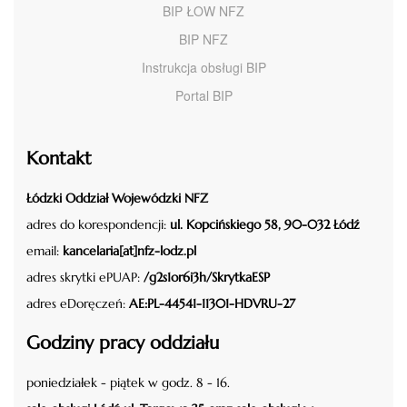
BIP ŁOW NFZ
BIP NFZ
Instrukcja obsługi BIP
Portal BIP
Kontakt
Łódzki Oddział Wojewódzki NFZ
adres do korespondencji:
ul. Kopcińskiego 58, 90-032 Łódź
email:
kancelaria[at]nfz-lodz.pl
adres skrytki ePUAP:
/g2s1or6i3h/SkrytkaESP
adres eDoręczeń:
AE:PL-44541-11301-HDVRU-27
Godziny pracy oddziału
poniedziałek - piątek w godz. 8 - 16.