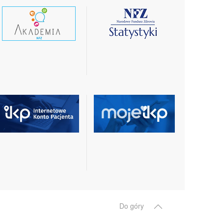
czytaj
czytaj
wiecej
więcej
czytaj
czytaj
więcej
więcej
Do góry