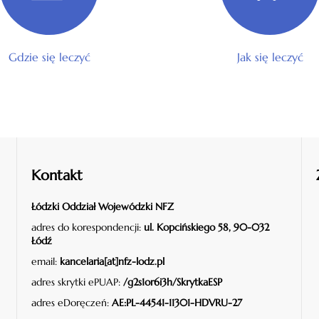
Gdzie się leczyć
Jak się leczyć
Kontakt
Łódzki Oddział Wojewódzki NFZ
adres do korespondencji:
ul. Kopcińskiego 58, 90-032
Łódź
email:
kancelaria[at]nfz-lodz.pl
adres skrytki ePUAP:
/g2s1or6i3h/SkrytkaESP
adres eDoręczeń:
AE:PL-44541-11301-HDVRU-27