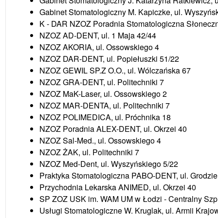
Gabinet Stomatologiczny J. Katarzyna Ratkiewicz, 
Gabinet Stomatologiczny M. Kapiczke, ul. Wyszyńs
K - DAR NZOZ Poradnia Stomatologiczna Słoneczn
NZOZ AD-DENT, ul. 1 Maja 42/44
NZOZ AKORIA, ul. Ossowskiego 4
NZOZ DAR-DENT, ul. Popiełuszki 51/22
NZOZ GEWIL SP.Z O.O., ul. Wólczańska 67
NZOZ GRA-DENT, ul. Politechniki 7
NZOZ MaK-Laser, ul. Ossowskiego 2
NZOZ MAR-DENTA, ul. Politechniki 7
NZOZ POLIMEDICA, ul. Próchnika 18
NZOZ Poradnia ALEX-DENT, ul. Okrzei 40
NZOZ Sal-Med., ul. Ossowskiego 4
NZOZ ŻAK, ul. Politechniki 7
NZOZ Med-Dent, ul. Wyszyńskiego 5/22
Praktyka Stomatologiczna PABO-DENT, ul. Grodzie
Przychodnia Lekarska ANIMED, ul. Okrzei 40
SP ZOZ USK im. WAM UM w Łodzi - Centralny Szpit
Usługi Stomatologiczne W. Kruglak, ul. Armii Krajo