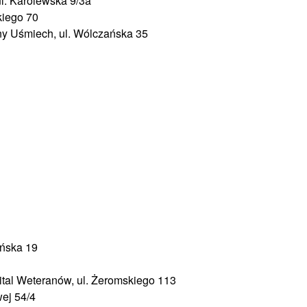
ul. Karolewska 9/3a
kiego 70
y Uśmiech, ul. Wólczańska 35
ńska 19
al Weteranów, ul. Żeromskiego 113
wej 54/4