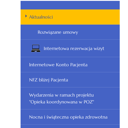
Aktualności
Rozwiązane umowy
Internetowa rezerwacja wizyt
Internetowe Konto Pacjenta
NFZ bliżej Pacjenta
Wydarzenia w ramach projektu
"Opieka koordynowana w POZ"
Nocna i świąteczna opieka zdrowotna