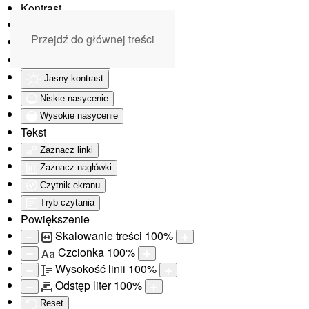
Kontrast
Odwróć kolory
Przejdź do głównej treści
Monochromatyczny
Ciemny kontrast
Jasny kontrast
Niskie nasycenie
Wysokie nasycenie
Tekst
Zaznacz linki
Zaznacz nagłówki
Czytnik ekranu
Tryb czytania
Powiększenie
Skalowanie treści
100
%
Czcionka
100
%
Aa
Wysokość linii
100
%
Odstęp liter
100
%
Reset