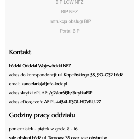
BIP ŁOW NFZ
BIP NFZ
Instrukcja obsługi BIP
Portal BIP
Kontakt
Łódzki Oddział Wojewódzki NFZ
adres do korespondencji:
ul. Kopcińskiego 58, 90-032 Łódź
email:
kancelaria[at]nfz-lodz.pl
adres skrytki ePUAP:
/g2s1or6i3h/SkrytkaESP
adres eDoręczeń:
AE:PL-44541-11301-HDVRU-27
Godziny pracy oddziału
poniedziałek - piątek w godz. 8 - 16.
sale obsługi Łódź ul. Targowa 35 oraz sale obsługi w