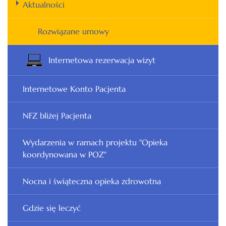
Aktualności
Rozwiązane umowy
Internetowa rezerwacja wizyt
Internetowe Konto Pacjenta
NFZ bliżej Pacjenta
Wydarzenia w ramach projektu "Opieka
koordynowana w POZ"
Nocna i świąteczna opieka zdrowotna
Gdzie się leczyć