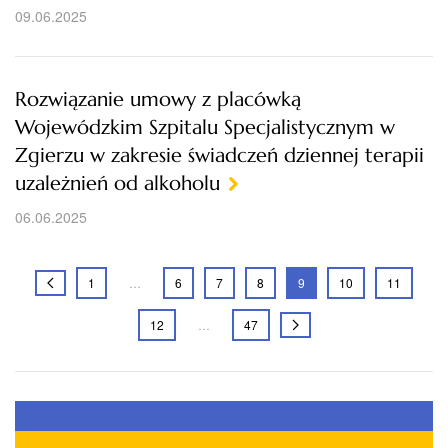
09.06.2025
Rozwiązanie umowy z placówką
Wojewódzkim Szpitalu Specjalistycznym w
Zgierzu w zakresie świadczeń dziennej terapii
uzależnień od alkoholu
06.06.2025
1
…
6
7
8
9
10
11
12
…
47