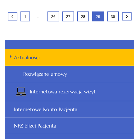
1
…
26
27
28
29
30
Aktualności
Rozwiązane umowy
Internetowa rezerwacja wizyt
Internetowe Konto Pacjenta
NFZ bliżej Pacjenta