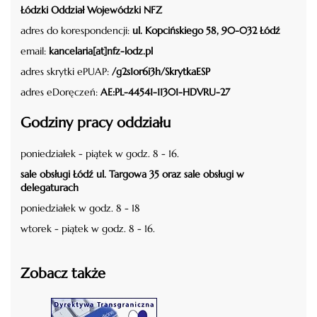
Łódzki Oddział Wojewódzki NFZ
adres do korespondencji:
ul. Kopcińskiego 58, 90-032 Łódź
email:
kancelaria[at]nfz-lodz.pl
adres skrytki ePUAP:
/g2s1or6i3h/SkrytkaESP
adres eDoręczeń:
AE:PL-44541-11301-HDVRU-27
Godziny pracy oddziału
poniedziałek - piątek w godz. 8 - 16.
sale obsługi Łódź ul. Targowa 35 oraz sale obsługi w
delegaturach
poniedziałek w godz. 8 - 18
wtorek - piątek w godz. 8 - 16.
Zobacz także