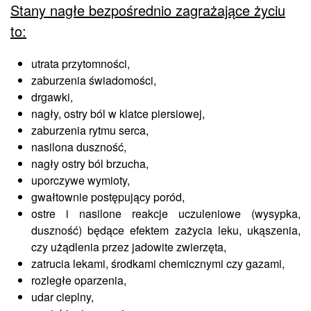
Stany nagłe bezpośrednio zagrażające życiu
to:
utrata przytomności,
zaburzenia świadomości,
drgawki,
nagły, ostry ból w klatce piersiowej,
zaburzenia rytmu serca,
nasilona duszność,
nagły ostry ból brzucha,
uporczywe wymioty,
gwałtownie postępujący poród,
ostre i nasilone reakcje uczuleniowe (wysypka,
duszność) będące efektem zażycia leku, ukąszenia,
czy użądlenia przez jadowite zwierzęta,
zatrucia lekami, środkami chemicznymi czy gazami,
rozległe oparzenia,
udar cieplny,