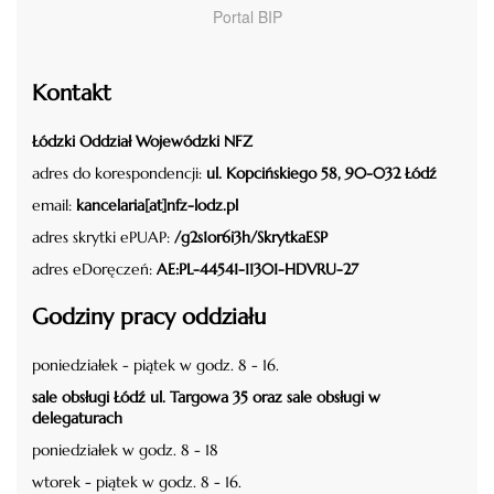
Portal BIP
Kontakt
Łódzki Oddział Wojewódzki NFZ
adres do korespondencji:
ul. Kopcińskiego 58, 90-032 Łódź
email:
kancelaria[at]nfz-lodz.pl
adres skrytki ePUAP:
/g2s1or6i3h/SkrytkaESP
adres eDoręczeń:
AE:PL-44541-11301-HDVRU-27
Godziny pracy oddziału
poniedziałek - piątek w godz. 8 - 16.
sale obsługi Łódź ul. Targowa 35 oraz sale obsługi w
delegaturach
poniedziałek w godz. 8 - 18
wtorek - piątek w godz. 8 - 16.