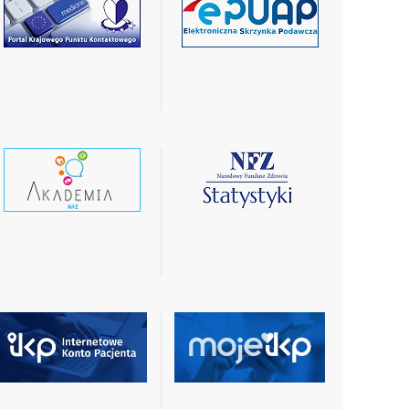
czytaj
czytaj
więcej
więcej
czytaj
czytaj
wiecej
więcej
czytaj
czytaj
więcej
więcej