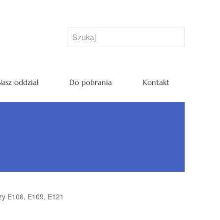
asz oddział
Do pobrania
Kontakt
zy E106, E109, E121