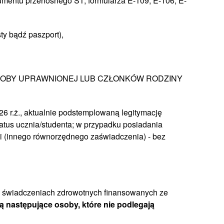
mentu przenośnego S1, formularza E-109, E-106, E-
ty bądź paszport),
SOBY UPRAWNIONEJ LUB CZŁONKÓW RODZINY
26 r.ż., aktualnie podstemplowaną legitymację
atus ucznia/studenta; w przypadku posiadania
i (innego równorzędnego zaświadczenia) - bez
r. o świadczeniach zdrowotnych finansowanych ze
ą następujące osoby, które nie podlegają