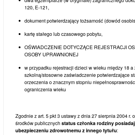
dwa egzemplarze (w oryginale) zagranicznego doku
120, E-121,
dokument potwierdzający tożsamość (dowód osobis
kartę stałego lub czasowego pobytu,
OŚWIADCZENIE DOTYCZĄCE REJESTRACJI O
OSOBY UPRAWNIONEJ
w przypadku rejestracji dzieci w wieku między 18 a 
szkolną/stosowne zaświadczenie potwierdzające st
orzeczenia o znacznym stopniu niepełnosprawnośc
ograniczenia wieku
Zgodnie z art. 5 pkt 3 ustawy z dnia 27 sierpnia 2004 
środków publicznych
status członka rodziny posiadaj
ubezpieczeniu zdrowotnemu z innego tytułu
: