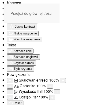
Kontrast
Odwróć kolory
Przejdź do głównej treści
Monochromatyczny
Ciemny kontrast
Jasny kontrast
Niskie nasycenie
Wysokie nasycenie
Tekst
Zaznacz linki
Zaznacz nagłówki
Czytnik ekranu
Tryb czytania
Powiększenie
Skalowanie treści
100
%
Czcionka
100
%
Aa
Wysokość linii
100
%
Odstęp liter
100
%
Reset