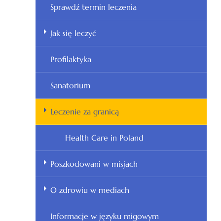
Sprawdź termin leczenia
Jak się leczyć
Profilaktyka
Sanatorium
Leczenie za granicą
Health Care in Poland
Poszkodowani w misjach
O zdrowiu w mediach
Informacje w języku migowym