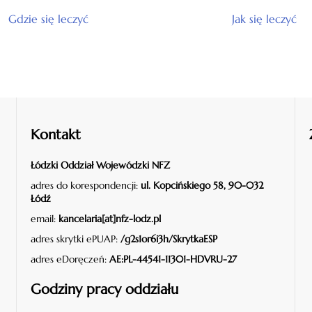
Gdzie się leczyć
Jak się leczyć
Kontakt
Łódzki Oddział Wojewódzki NFZ
adres do korespondencji:
ul. Kopcińskiego 58, 90-032
Łódź
email:
kancelaria[at]nfz-lodz.pl
adres skrytki ePUAP:
/g2s1or6i3h/SkrytkaESP
adres eDoręczeń:
AE:PL-44541-11301-HDVRU-27
Godziny pracy oddziału