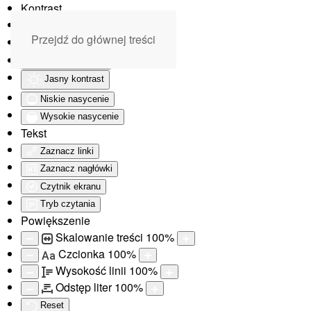
Kontrast
Odwróć kolory
Przejdź do głównej treści
Monochromatyczny
Ciemny kontrast
Jasny kontrast
Niskie nasycenie
Wysokie nasycenie
Tekst
Zaznacz linki
Zaznacz nagłówki
Czytnik ekranu
Tryb czytania
Powiększenie
Skalowanie treści
100
%
Czcionka
100
%
Aa
Wysokość linii
100
%
Odstęp liter
100
%
Reset