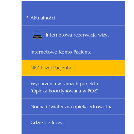
Aktualności
Internetowa rezerwacja wizyt
Internetowe Konto Pacjenta
NFZ bliżej Pacjenta
Wydarzenia w ramach projektu
"Opieka koordynowana w POZ"
Nocna i świąteczna opieka zdrowotna
Gdzie się leczyć