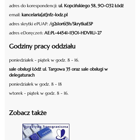
adres do korespondencji:
ul. Kopcińskiego 58, 90-032 Łódź
email:
kancelaria[at]nfz-lodz.pl
adres skrytki ePUAP:
/g2s1or6i3h/SkrytkaESP
adres eDoręczeń:
AE:PL-44541-11301-HDVRU-27
Godziny pracy oddziału
poniedziałek - piątek w godz. 8 - 16.
sale obsługi Łódź ul. Targowa 35 oraz sale obsługi w
delegaturach
poniedziałek w godz. 8 - 18
wtorek - piątek w godz. 8 - 16.
Zobacz także
czytaj więcej