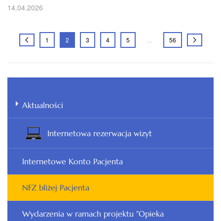
14.04.2026
1
2
3
4
5
…
56
Aktualności
Internetowa rezerwacja wizyt
Internetowe Konto Pacjenta
NFZ bliżej Pacjenta
Wydarzenia w ramach projektu "Opieka