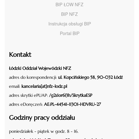
BIP ŁOW NFZ
BIP NFZ
Instrukcja obsługi BIP
Portal BIP
Kontakt
Łódzki Oddział Wojewódzki NFZ
adres do korespondencji:
ul. Kopcińskiego 58, 90-032 Łódź
email:
kancelaria[at]nfz-lodz.pl
adres skrytki ePUAP:
/g2s1or6i3h/SkrytkaESP
adres eDoręczeń:
AE:PL-44541-11301-HDVRU-27
Godziny pracy oddziału
poniedziałek - piątek w godz. 8 - 16.