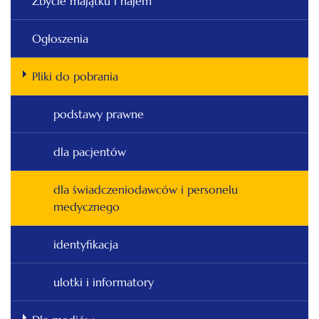
Zbycie majątku i najem
Ogłoszenia
Pliki do pobrania
podstawy prawne
dla pacjentów
dla świadczeniodawców i personelu
medycznego
identyfikacja
ulotki i informatory