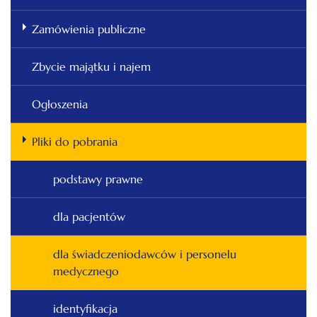
Zamówienia publiczne
Zbycie majątku i najem
Ogłoszenia
Pliki do pobrania
podstawy prawne
dla pacjentów
dla świadczeniodawców i personelu
medycznego
identyfikacja