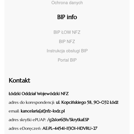
Ochrona danych
BIP info
BIP ŁOW NFZ
BIP NFZ
Instrukcja obsługi BIP
Portal BIP
Kontakt
Łódzki Oddział Wojewódzki NFZ
adres do korespondencji:
ul. Kopcińskiego 58, 90-032 Łódź
email:
kancelaria[at]nfz-lodz.pl
adres skrytki ePUAP:
/g2s1or6i3h/SkrytkaESP
adres eDoręczeń:
AE:PL-44541-11301-HDVRU-27