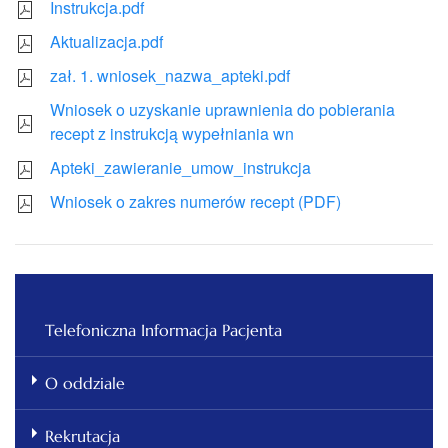
Instrukcja.pdf
Aktualizacja.pdf
zał. 1. wniosek_nazwa_apteki.pdf
Wniosek o uzyskanie uprawnienia do pobierania
recept z instrukcją wypełniania wn
Apteki_zawieranie_umow_instrukcja
Wniosek o zakres numerów recept (PDF)
Telefoniczna Informacja Pacjenta
O oddziale
Rekrutacja