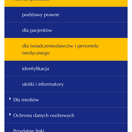
podstawy prawne
dla pacjentów
dla świadczeniodawców i personelu
medycznego
identyfikacja
ulotki i informatory
Dla mediów
Ochrona danych osobowych
Przydatne linki