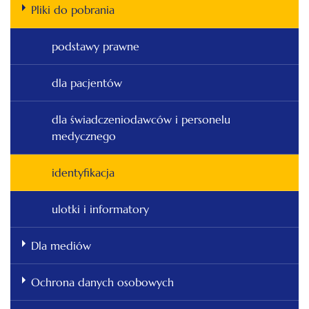
Pliki do pobrania
podstawy prawne
dla pacjentów
dla świadczeniodawców i personelu
medycznego
identyfikacja
ulotki i informatory
Dla mediów
Ochrona danych osobowych