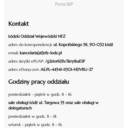
Portal BIP
Kontakt
Łódzki Oddział Wojewódzki NFZ
adres do korespondencji:
ul. Kopcińskiego 58, 90-032 Łódź
email:
kancelaria[at]nfz-lodz.pl
adres skrytki ePUAP:
/g2s1or6i3h/SkrytkaESP
adres eDoręczeń:
AE:PL-44541-11301-HDVRU-27
Godziny pracy oddziału
poniedziałek - piątek w godz. 8 - 16.
sale obsługi Łódź ul. Targowa 35 oraz sale obsługi w
delegaturach
poniedziałek w godz. 8 - 18
wtorek - piątek w godz. 8 - 16.