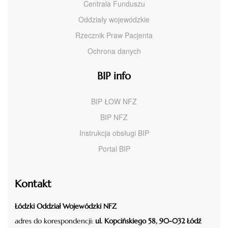
Centrala Funduszu
Oddziały wojewódzkie
Rzecznik Praw Pacjenta
Ochrona danych
BIP info
BIP ŁOW NFZ
BIP NFZ
Instrukcja obsługi BIP
Portal BIP
Kontakt
Łódzki Oddział Wojewódzki NFZ
adres do korespondencji:
ul. Kopcińskiego 58, 90-032 Łódź