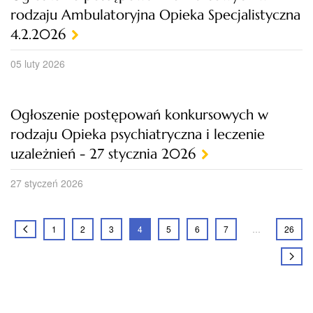
rodzaju Ambulatoryjna Opieka Specjalistyczna
4.2.2026
05 luty 2026
Ogłoszenie postępowań konkursowych w
rodzaju Opieka psychiatryczna i leczenie
uzależnień - 27 stycznia 2026
27 styczeń 2026
1
2
3
4
5
6
7
…
26