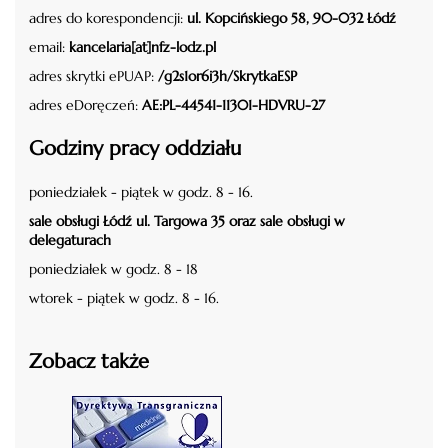
adres do korespondencji:
ul. Kopcińskiego 58, 90-032 Łódź
email:
kancelaria[at]nfz-lodz.pl
adres skrytki ePUAP:
/g2s1or6i3h/SkrytkaESP
adres eDoręczeń:
AE:PL-44541-11301-HDVRU-27
Godziny pracy oddziału
poniedziałek - piątek w godz. 8 - 16.
sale obsługi Łódź ul. Targowa 35 oraz sale obsługi w
delegaturach
poniedziałek w godz. 8 - 18
wtorek - piątek w godz. 8 - 16.
Zobacz także
czytaj więcej