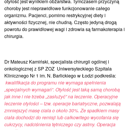
otyłość jest wynikiem obżarstwa. Tymczasem przyczyną
choroby jest nieprawidłowe funkcjonowanie całego
organizmu. Pacjenci, pomimo restrykcyjnej diety i
aktywności fizycznej, nie chudną. Często jedyną drogą
powrotu do prawidłowej wagi i zdrowia są farmakoterapia i
chirurgia.
Dr Mateusz Kamiński, specjalista chirurgii ogólnej i
onkologicznej z SP ZOZ Uniwersyteckiego Szpitala
Klinicznego Nr 1 im. N. Barlickiego w Łodzi podkreśla:
k
walifikacja do programu nie wymaga spełnienia
„specjalnych wymagań”. Otyłość jest taką samą chorobą
jak inne i nie trzeba „zasłużyć” na leczenie. Operacyjne
leczenie otyłości – tzw. operacje bariatryczne, pozwalają
zmniejszyć masę ciała o około 30%. Ze spadkiem masy
ciała dochodzi do remisji lub całkowitego wycofania się
cukrzycy, nadciśnienia tętniczego czy astmy. Operacja