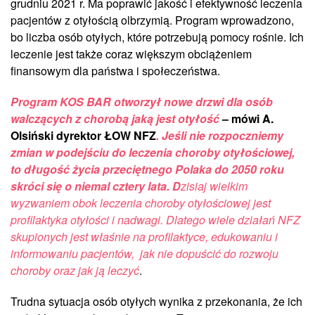
grudniu 2021 r. Ma poprawić jakość i efektywność leczenia
pacjentów z otyłością olbrzymią. Program wprowadzono,
bo liczba osób otyłych, które potrzebują pomocy rośnie. Ich
leczenie jest także coraz większym obciążeniem
finansowym dla państwa i społeczeństwa.
Program KOS BAR otworzył nowe drzwi dla osób
walczących z chorobą jaką jest otyłość
– mówi A.
Olsiński dyrektor ŁOW NFZ
. Jeśli nie rozpoczniemy
zmian w podejściu do leczenia choroby otyłościowej,
to długość życia przeciętnego Polaka do 2050 roku
skróci się o niemal cztery lata. D
zisiaj wielkim
wyzwaniem obok leczenia choroby otyłościowej jest
profilaktyka otyłości i nadwagi. Dlatego wiele działań NFZ
skupionych jest właśnie na profilaktyce, edukowaniu i
informowaniu pacjentów, jak nie dopuścić do rozwoju
choroby oraz jak ją leczyć
.
Trudna sytuacja osób otyłych wynika z przekonania, że ich