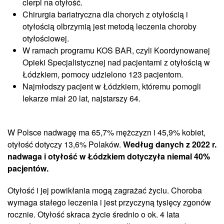
cierpi na otyłość.
Chirurgia bariatryczna dla chorych z otyłością i
otyłością olbrzymią jest metodą leczenia choroby
otyłościowej.
W ramach programu KOS BAR, czyli Koordynowanej
Opieki Specjalistycznej nad pacjentami z otyłością w
Łódzkiem, pomocy udzielono 123 pacjentom.
Najmłodszy pacjent w Łódzkiem, któremu pomogli
lekarze miał 20 lat, najstarszy 64.
W Polsce nadwagę ma 65,7% mężczyzn i 45,9% kobiet,
otyłość dotyczy 13,6% Polaków.
Według danych z 2022 r.
nadwaga i otyłość w Łódzkiem dotyczyła niemal 40%
pacjentów.
Otyłość i jej powikłania mogą zagrażać życiu. Choroba
wymaga stałego leczenia i jest przyczyną tysięcy zgonów
rocznie. Otyłość skraca życie średnio o ok. 4 lata