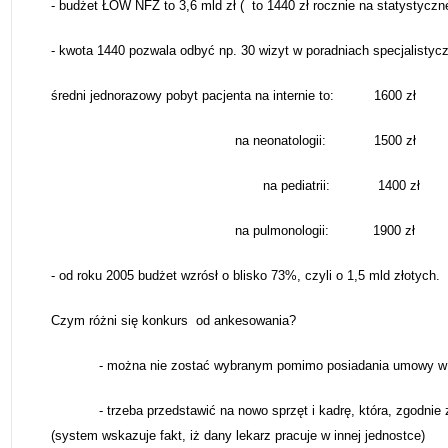
- budżet ŁOW NFZ to 3,6 mld zł (
to 1440 zł rocznie na statystycz
- kwota 1440 pozwala odbyć np. 30 wizyt w poradniach specjalistyc
średni jednorazowy pobyt pacjenta na internie to:
1600 zł
na neonatologii:
1500 zł
na pediatrii:
1
400 zł
na pulmonologii:
1900 zł
- od
roku 2005 budżet wzrósł o blisko 73%, czyli o 1,5 mld złotych.
Czym różni się konkurs
od ankesowania?
- można nie zostać wybranym pomimo posiadania umowy w 
- trzeba przedstawić na nowo sprzęt i kadrę, która, zgodni
(system wskazuje fakt, iż dany lekarz pracuje w innej jednostce)