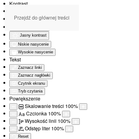
Kontrast
Odwróć kolory
Przejdź do głównej treści
Monochromatyczny
Ciemny kontrast
Jasny kontrast
Niskie nasycenie
Wysokie nasycenie
Tekst
Zaznacz linki
Zaznacz nagłówki
Czytnik ekranu
Tryb czytania
Powiększenie
Skalowanie treści
100
%
Czcionka
100
%
Aa
Wysokość linii
100
%
Odstęp liter
100
%
Reset