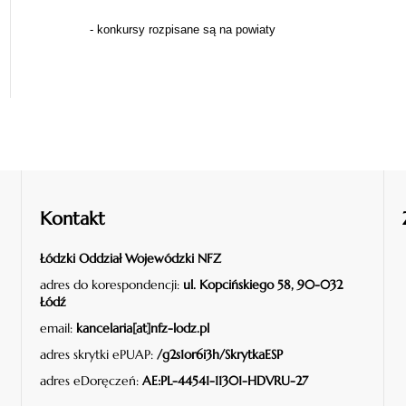
- konkursy rozpisane są na powiaty
Kontakt
Łódzki Oddział Wojewódzki NFZ
adres do korespondencji:
ul. Kopcińskiego 58, 90-032
Łódź
email:
kancelaria[at]nfz-lodz.pl
adres skrytki ePUAP:
/g2s1or6i3h/SkrytkaESP
adres eDoręczeń:
AE:PL-44541-11301-HDVRU-27