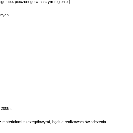
nego ubezpieczonego w naszym regionie )
znych
2008 r.
e z materiałami szczegółowymi, będzie realizowała świadczenia