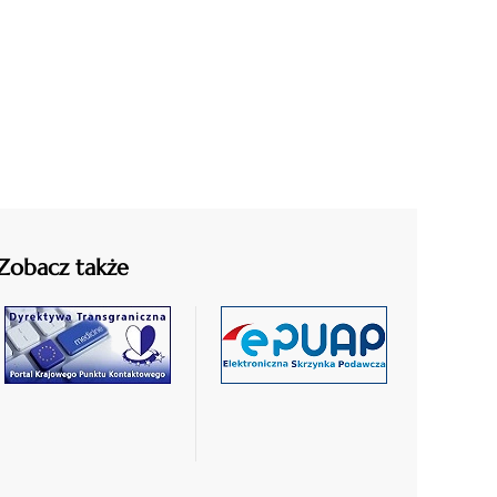
Zobacz także
czytaj
czytaj
więcej
więcej