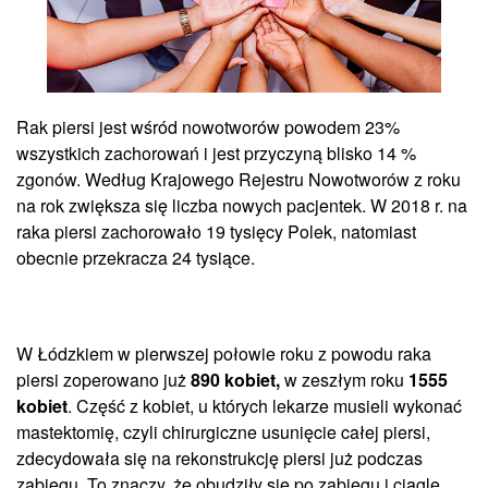
Rak piersi jest wśród nowotworów powodem 23%
wszystkich zachorowań i jest przyczyną blisko 14 %
zgonów. Według Krajowego Rejestru Nowotworów z roku
na rok zwiększa się liczba nowych pacjentek. W 2018 r. na
raka piersi zachorowało 19 tysięcy Polek, natomiast
obecnie przekracza 24 tysiące.
W Łódzkiem w pierwszej połowie roku z powodu raka
piersi zoperowano już
890 kobiet,
w zeszłym roku
1555
kobiet
. Część z kobiet, u których lekarze musieli wykonać
mastektomię, czyli chirurgiczne usunięcie całej piersi,
zdecydowała się na rekonstrukcję piersi już podczas
zabiegu. To znaczy, że obudziły się po zabiegu i ciągle