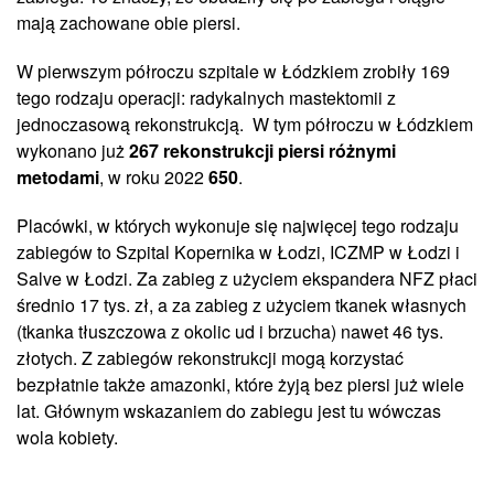
mają zachowane obie piersi.
W pierwszym półroczu szpitale w Łódzkiem zrobiły 169
tego rodzaju operacji: radykalnych mastektomii z
jednoczasową rekonstrukcją. W tym półroczu w Łódzkiem
wykonano już
267 rekonstrukcji piersi różnymi
metodami
, w roku 2022
650
.
Placówki, w których wykonuje się najwięcej tego rodzaju
zabiegów to Szpital Kopernika w Łodzi, ICZMP w Łodzi i
Salve w Łodzi. Za zabieg z użyciem ekspandera NFZ płaci
średnio 17 tys. zł, a za zabieg z użyciem tkanek własnych
(tkanka tłuszczowa z okolic ud i brzucha) nawet 46 tys.
złotych. Z zabiegów rekonstrukcji mogą korzystać
bezpłatnie także amazonki, które żyją bez piersi już wiele
lat. Głównym wskazaniem do zabiegu jest tu wówczas
wola kobiety.