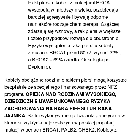
Raki piersi u kobiet z mutacjami BRCA
występują w młodszym wieku, przebiegają
bardziej agresywnie i bywają odporne
na niektóre rodzaje chemioterapii. Częściej
zdarzają się wznowy, a rak piersi w większej
liczbie przypadków rozwija się obustronnie.
Ryzyko wystąpienia raka piersi u kobiety
z mutacją BRCA1 przed 80 r.ż. wynosi 72%,
a BRCA2 – 69% (źródło: Onkologia po
Dyplomie).
Kobiety obciążone rodzinnie rakiem piersi mogą korzystać
bezpłatnie ze specjalnego finansowanego przez NFZ
programu
OPIEKA NAD RODZINAMI WYSOKIEGO,
DZIEDZICZNIE UWARUNKOWANEGO RYZYKA
ZACHOROWANIA NA RAKA PIERSI LUB RAKA
JAJNIKA.
Są im wykonywane np. badania genetyczne w
kierunku wykrycia najczęstszych w polskiej populacji
mutacji w genach BRCA1, PALB2, CHEK2. Kobiety z