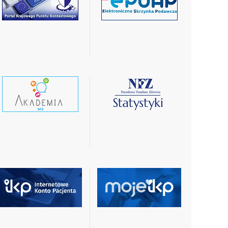
czytaj
czytaj
więcej
więcej
czytaj
czytaj
wiecej
więcej
czytaj
czytaj
więcej
więcej