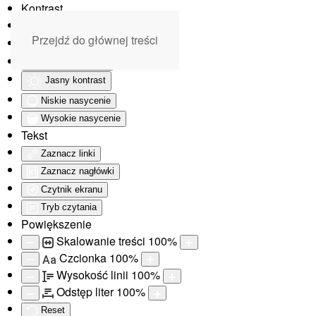
Kontrast
Odwróć kolory
Przejdź do głównej treści
Monochromatyczny
Ciemny kontrast
Jasny kontrast
Niskie nasycenie
Wysokie nasycenie
Tekst
Zaznacz linki
Zaznacz nagłówki
Czytnik ekranu
Tryb czytania
Powiększenie
Skalowanie treści
100
%
Czcionka
100
%
Aa
Wysokość linii
100
%
Odstęp liter
100
%
Reset