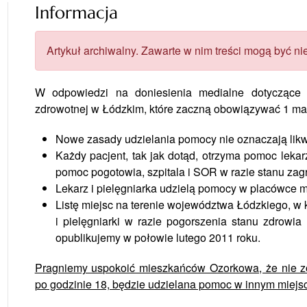
Informacja
Artykuł archiwalny. Zawarte w nim treści mogą być nie
W odpowiedzi na doniesienia medialne dotyczące z
zdrowotnej w Łódzkim, które zaczną obowiązywać 1 mar
Nowe zasady udzielania pomocy nie oznaczają likwi
Każdy pacjent, tak jak dotąd, otrzyma pomoc lekar
pomoc pogotowia, szpitala i SOR w razie stanu zagr
Lekarz i pielęgniarka udzielą pomocy w placówce 
Listę miejsc na terenie województwa Łódzkiego, w 
i pielęgniarki w razie pogorszenia stanu zdrowi
opublikujemy w połowie lutego 2011 roku.
Pragniemy uspokoić mieszkańców Ozorkowa, że nie zo
po godzinie 18, będzie udzielana pomoc w innym miejsc