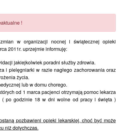
aktualne !
mian w organizacji nocnej i świątecznej opieki
ca 2011r. uprzejmie informuję:
dacji jakiejkolwiek poradni służby zdrowia.
za i pielęgniarki w razie nagłego zachorowania oraz
ożenia życia.
medycznej lub w domu chorego.
których od 1 marca pacjenci otrzymają pomoc lekarza
a ( po godzinie 18 w dni wolne od pracy i święta )
staną pozbawieni opieki lekarskiej, choć być może
u niż dotychczas.