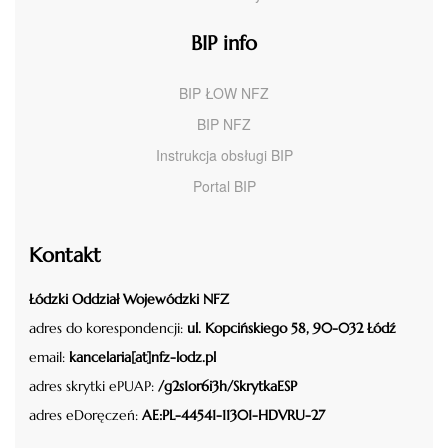
BIP info
BIP ŁOW NFZ
BIP NFZ
Instrukcja obsługi BIP
Portal BIP
Kontakt
Łódzki Oddział Wojewódzki NFZ
adres do korespondencji:
ul. Kopcińskiego 58, 90-032 Łódź
email:
kancelaria[at]nfz-lodz.pl
adres skrytki ePUAP:
/g2s1or6i3h/SkrytkaESP
adres eDoręczeń:
AE:PL-44541-11301-HDVRU-27