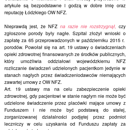
artykule są bezpodstawne i godzą w dobre imię oraz
reputację Łódzkiego OW NFZ.
Nieprawdą jest, że NFZ
na razie nie rozstrzygnął,
czy
zgłoszone porody były nagłe. Szpital złożył wnioski o
zapłatę za 65 przeprowadzonych w październiku 2015 r.
porodów. Powołał się na art. 19 ustawy o świadczeniach
opieki zdrowotnej finansowanych ze środków publicznych,
który umożliwia oddziałowi wojewódzkiemu NFZ
rozliczanie świadczeń udzielonych pacjentkom jedynie w
stanach nagłych przez świadczeniodawców niemających
zawartej umowy z OW NFZ.
Art. 19 ustawy ma na celu zabezpieczenie opieki
zdrowotnej, gdy pacjentowi w stanie nagłym nie może być
udzielone świadczenie przez placówki mające umowy z
Funduszem i nie może być podstawą do stałej,
zorganizowanej działalności podjętej przez podmiot
leczniczy w celu uzyskania od Funduszu zapłaty za