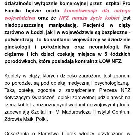
działalności wyłącznie komercyjnej przez szpital Pro
Familia będzie miało
konsekwencje dla całego
województwa
oraz że
NFZ naraża życie kobiet
jest
niedopuszczalną manipulacją. Pacjentki w ciąży
zarówno w Łodzi, jak i w województwie są bezpieczne -
potwierdzają to konsultanci wojewódzcy w dziedzinie
ginekologii i położnictwa oraz neonatologii. Na
ciężarne i ich dzieci czekają miejsca w 5 łódzkich
porodówkach, które posiadają kontrakt z ŁOW NFZ.
Kobiety w ciąży, których dziecko zagrożone jest zgonem
po porodzie, są pod opieką medyczną i psychologiczną.
Taką opiekę, zgodnie z zarządzeniem Prezesa NFZ
dotyczącym świadczeń opieki zdrowotnej udzielanych na
rzecz kobiet z rozpoznanymi wadami rozwojowymi płodu,
zapewniają Szpital im. M. Madurowicza i Instytut Centrum
Zdrowia Matki Polki.
Oskarżenia o kłamstwa i brak wiedzy przytoczone w