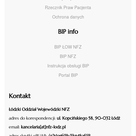
Rzecznik Praw Pacjenta
Ochrona danych
BIP info
BIP ŁOW NFZ
BIP NFZ
Instrukcja obsługi BIP
Portal BIP
Kontakt
Łódzki Oddział Wojewódzki NFZ
adres do korespondencji:
ul. Kopcińskiego 58, 90-032 Łódź
email:
kancelaria[at]nfz-lodz.pl
adres skrytki ePUAP:
/g2s1or6i3h/SkrytkaESP