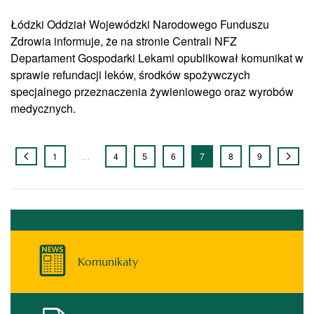
Łódzki Oddział Wojewódzki Narodowego Funduszu
Zdrowia informuje, że na stronie Centrali NFZ
Departament Gospodarki Lekami opublikował komunikat w
sprawie refundacji leków, środków spożywczych
specjalnego przeznaczenia żywieniowego oraz wyrobów
medycznych.
1
…
4
5
6
7
8
9
Komunikaty