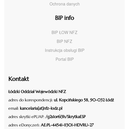
Ochrona danych
BIP info
BIP ŁOW NFZ
BIP NFZ
Instrukcja obsługi BIP
Portal BIP
Kontakt
Łódzki Oddział Wojewódzki NFZ
adres do korespondencji:
ul. Kopcińskiego 58, 90-032 Łódź
email:
kancelaria[at]nfz-lodz.pl
adres skrytki ePUAP:
/g2s1or6i3h/SkrytkaESP
adres eDoręczeń:
AE:PL-44541-11301-HDVRU-27