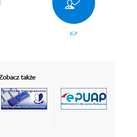
JGP
Zobacz także
czytaj
czytaj
więcej
więcej