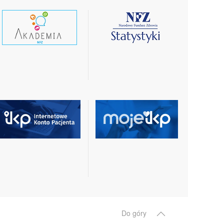
czytaj
czytaj
wiecej
więcej
czytaj
czytaj
więcej
więcej
Do góry