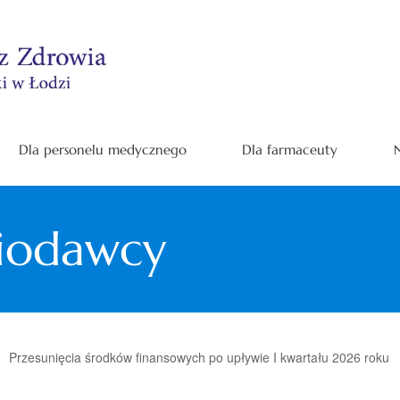
Dla personelu medycznego
Dla farmaceuty
N
niodawcy
Przesunięcia środków finansowych po upływie I kwartału 2026 roku