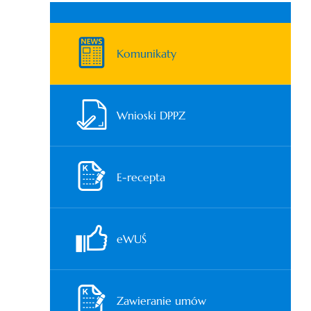
Komunikaty
Wnioski DPPZ
E-recepta
eWUŚ
Zawieranie umów