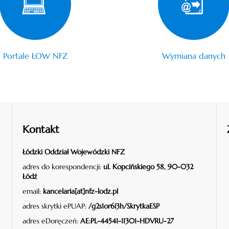
Portale ŁOW NFZ
Wymiana danych
Kontakt
Łódzki Oddział Wojewódzki NFZ
adres do korespondencji:
ul. Kopcińskiego 58, 90-032
Łódź
email:
kancelaria[at]nfz-lodz.pl
adres skrytki ePUAP:
/g2s1or6i3h/SkrytkaESP
adres eDoręczeń:
AE:PL-44541-11301-HDVRU-27