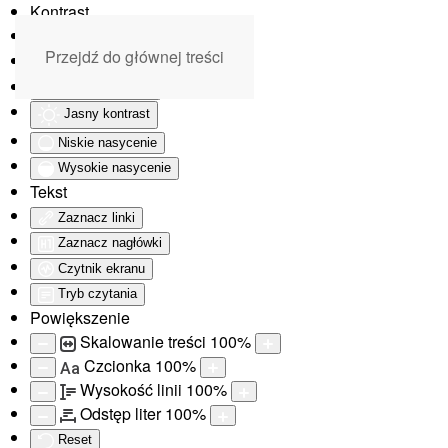
Kontrast
Odwróć kolory
Przejdź do głównej treści
Monochromatyczny
Ciemny kontrast
Jasny kontrast
Niskie nasycenie
Wysokie nasycenie
Tekst
Zaznacz linki
Zaznacz nagłówki
Czytnik ekranu
Tryb czytania
Powiększenie
Skalowanie treści
100
%
Czcionka
100
%
Aa
Wysokość linii
100
%
Odstęp liter
100
%
Reset