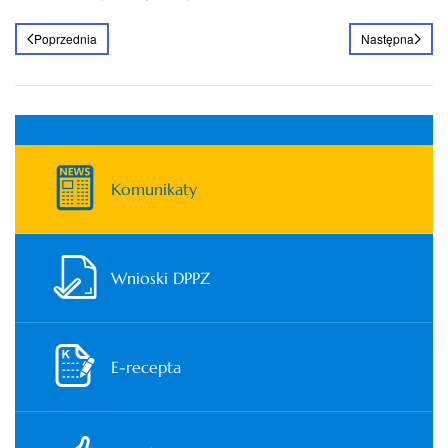
Poprzednia
Następna
Komunikaty
Wnioski DPPZ
E-recepta