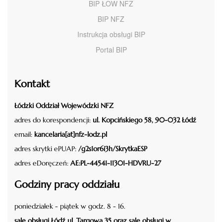
BIP ŁOW NFZ
BIP NFZ
Instrukcja obsługi BIP
Portal BIP
Kontakt
Łódzki Oddział Wojewódzki NFZ
adres do korespondencji:
ul. Kopcińskiego 58, 90-032 Łódź
email:
kancelaria[at]nfz-lodz.pl
adres skrytki ePUAP:
/g2s1or6i3h/SkrytkaESP
adres eDoręczeń:
AE:PL-44541-11301-HDVRU-27
Godziny pracy oddziału
poniedziałek - piątek w godz. 8 - 16.
sale obsługi Łódź ul. Targowa 35 oraz sale obsługi w