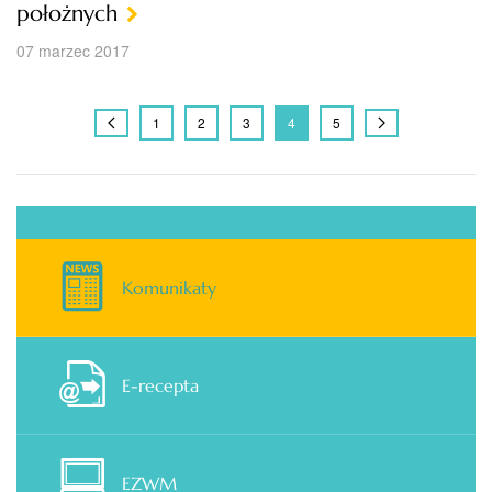
położnych
07 marzec 2017
1
2
3
4
5
Komunikaty
E-recepta
EZWM