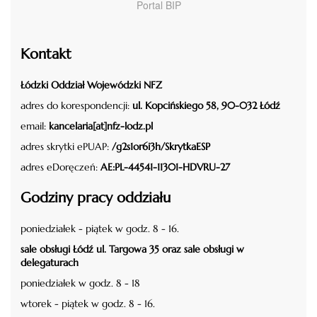
Portal BIP
Kontakt
Łódzki Oddział Wojewódzki NFZ
adres do korespondencji:
ul. Kopcińskiego 58, 90-032 Łódź
email:
kancelaria[at]nfz-lodz.pl
adres skrytki ePUAP:
/g2s1or6i3h/SkrytkaESP
adres eDoręczeń:
AE:PL-44541-11301-HDVRU-27
Godziny pracy oddziału
poniedziałek - piątek w godz. 8 - 16.
sale obsługi Łódź ul. Targowa 35 oraz sale obsługi w
delegaturach
poniedziałek w godz. 8 - 18
wtorek - piątek w godz. 8 - 16.